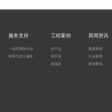
服务支持
工程案例
新闻资讯
一站式帮扶计划
按产品
集团新闻
材料代加工服务
按区域
行业新闻
按场景
媒体聚焦