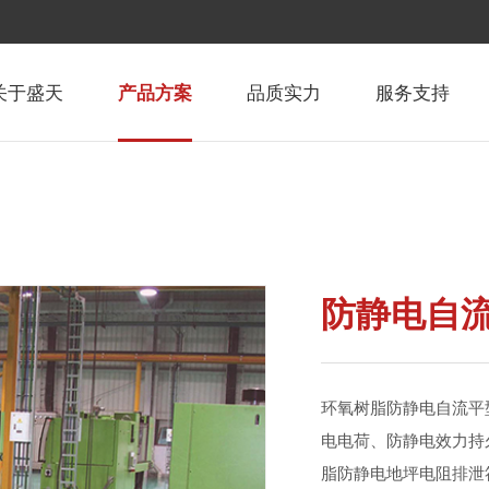
关于盛天
产品方案
品质实力
服务支持
公司
广东盛天智慧体育场馆有限公司
湖南盛天
>
>
服务商
专业生产塑
提供体育产业整体集成解决方案
防静电自
环氧树脂防静电自流平
电电荷、防静电效力持久
脂防静电地坪电阻排泄符合