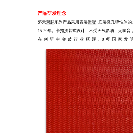
产品研发理念
盛天
聚脲
系列产品采用表层
聚脲
+底层微孔弹性体的
15-20年。
卡扣拼装式设计，不受天气影响、无噪音
在创新中突破行业瓶颈
, 8项国家