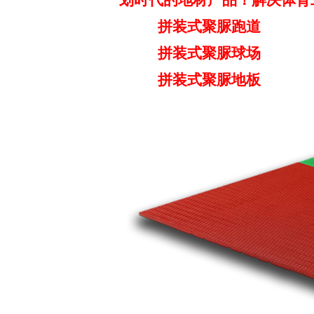
划时代的地材产品！解决体育
拼装式聚脲跑道
拼装式聚脲球场
拼装式聚脲地板