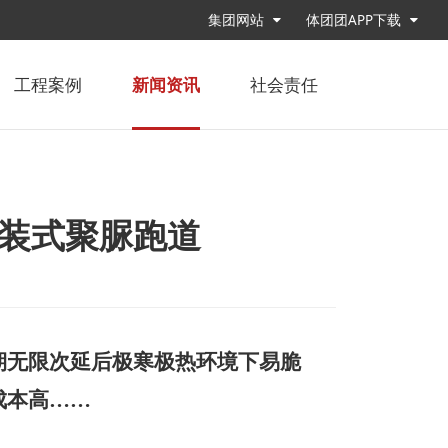
集团网站
体团团APP下载
工程案例
新闻资讯
社会责任
新材料有限公司
盛天体育（山东）有限公司
>
>
胶跑道、人造草坪...
全方位的全产业链生产基地
装式聚脲跑道
期无限次延后
极寒极热环境下易脆
成本高
……