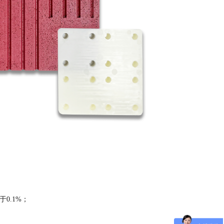
于
0.1%；