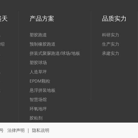
盛天
产品方案
品质实力
况
塑胶跑道
科研实力
介绍
预制橡胶跑道
生产实力
程
拼装式聚脲跑道/球场/地板
承建实力
誉
塑胶球场
化
人造草坪
聘
EPDM颗粒
式
悬浮拼装地板
智慧场馆
环氧地坪
胶粘剂
7号
法律声明
|
隐私说明