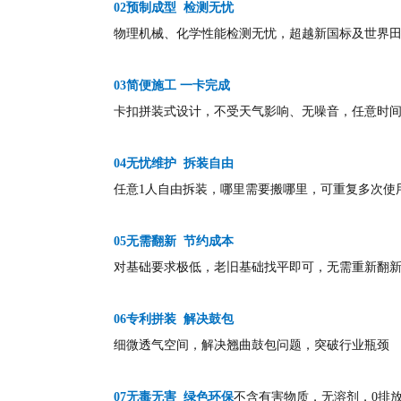
02预制成型 检测无忧
物理机械、化学性能检测无忧，超越新国标及世界
03简便施工 一卡完成
卡扣拼装式设计，不受天气影响、无噪音，任意时
04无忧维护 拆装自由
任意
1人自由拆装，哪里需要搬哪里，可重复多次使
05无需翻新 节约成本
对基础要求极低，老旧基础找平即可，无需重新翻
06专利拼装 解决鼓包
细微透气空间，解决翘曲鼓包问题，突破行业瓶颈
07无毒无害 绿色环保
不含有害物质，无溶剂，
0排