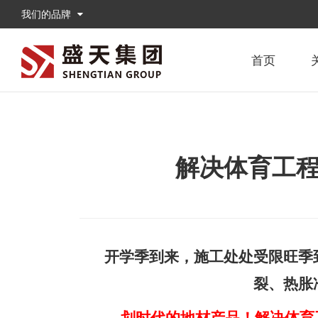
我们的品牌
首页
集团首页
广东盛天体育股份有限
>
盛天
盛望
倚天剑
|
|
体育运动场馆解决方案
解决体育工
开学季到来，施工处处受限
旺季
裂、热胀