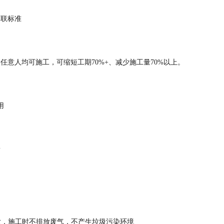
田联标准
间任意人均可施工，可缩短工期
70%+、减少施工量70%以上。
用
新
放，施工时不排放废气，不产生垃圾污染环境