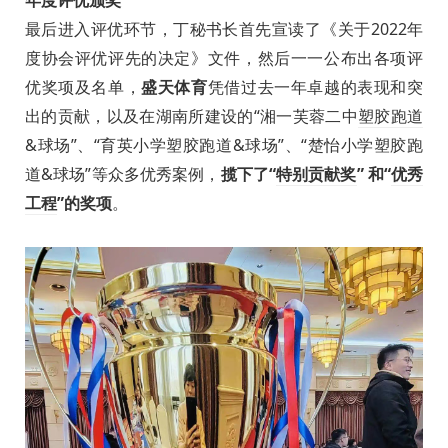
年度评优颁奖
最后进入评优环节，丁秘书长首先宣读了《关于2022年
度协会评优评先的决定》文件，然后一一公布出各项评
优奖项及名单，
盛天体育
凭借过去一年卓越的表现和突
出的贡献，以及在湖南所建设的“湘一芙蓉二中
塑胶跑道
&球场”、“育英小学塑胶跑道&球场”、“楚怡小学塑胶跑
道&球场”等众多优秀案例，
揽下了“
特别贡献奖
” 和“
优秀
工程
”的奖项
。